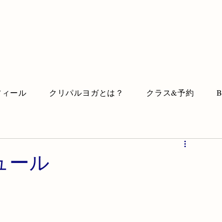
フィール
クリパルヨガとは？
クラス&予約
ュール