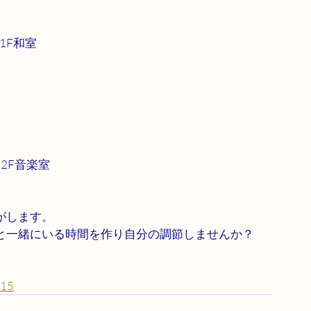
ー1F和室
ター2F音楽室　
がします。
と一緒にいる時間を作り自分の調節しませんか？
o15